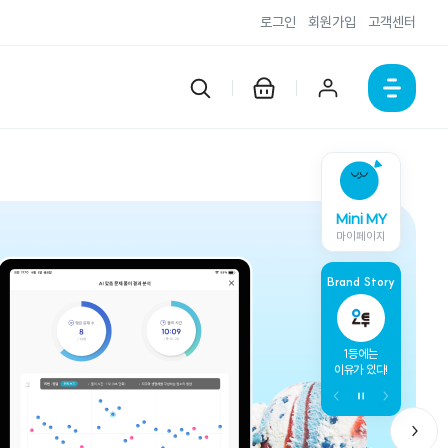
로그인
회원가입
고객센터
Mini MY
마이페이지
Brand Story
개념과 유형
내신만점
1등에는
핵심은 
한 권에 담다
한 권으로 끝!
이유가 있다!
자신감은