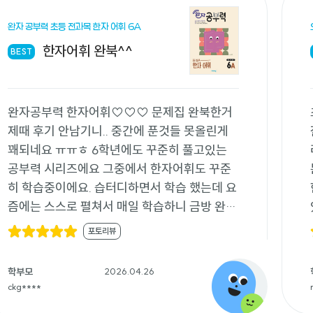
완자 공부력 초등 전과목 한자 어휘 6A
한자어휘 완북^^
BEST
완자공부력 한자어휘♡♡♡ 문제집 완북한거
제때 후기 안남기니.. 중간에 푼것들 못올린게
꽤되네요 ㅠㅠㅎ 6학년에도 꾸준히 풀고있는
공부력 시리즈에요 그중에서 한자어휘도 꾸준
히 학습중이에요. 습터디하면서 학습 했는데 요
즘에는 스스로 펼쳐서 매일 학습하니 금방 완북
했네요♡ 한자와 한자어휘의 중요성은 학년이
포토리뷰
오르면서 크게 느껴져요. 한자 한자어휘는 고학
년 될수록 챙기기 어려운데 하루 4쪽으로 아이
학부모
2026.04.26
도 쉽고 잘챙기기 좋은 한자어휘 공부력 교재지
ckg****
요^^ 요즘에는 표지에도 완공예정 캐릭터가 나