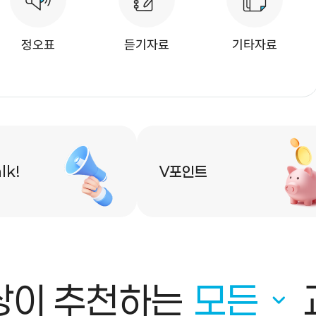
정오표
듣기자료
기타자료
lk!
V포인트
상이 추천하는
모든