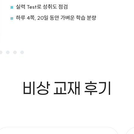
22개정 완벽 반영
실력 Test로 성취도 점검
빈출 문제와 심화 개념으로 내신도 빈틈없이 대비
기초 문제로 쉽게 공부
유형별 반복으로 실전 감각 UP!
실전 마무리 문제로 단원 평가 완벽 대비
실전 마무리 문제로 단원 평가 완벽 대비
대한민국 대표 수학 교재
하루 4쪽, 20일 동안 가벼운 학습 분량
수준별 문제, 중요 기출 문제로 문제 해결력 향상
익힘북으로 한 번 더 확인
중요 실전 문제를 다시 점검하여 완벽하게 기본 완성
초중고 과학 1위 참고서
초중고 과학 1위 참고서
누적 4,300만권 판매
완자 공부력 초등영어 영
단어 6A
비상 교재 후기