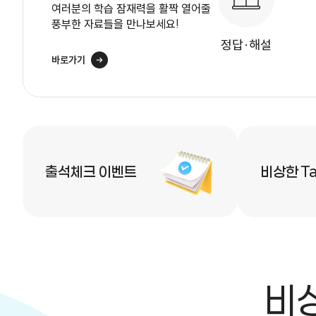
여러분의 학습 잠재력을 활짝 열어줄
풍부한 자료들을 만나보세요!
정답·해설
바로가기
퀵메뉴
출석체크 이벤트
비상한 Ta
비