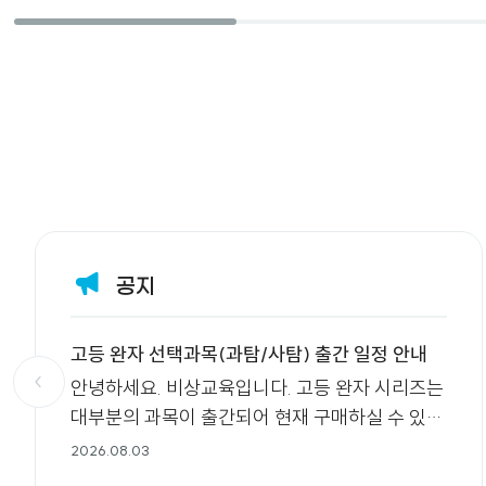
공지
고등 완자 선택과목(과탐/사탐) 출간 일정 안내
안녕하세요. 비상교육입니다. 고등 완자 시리즈는
대부분의 과목이 출간되어 현재 구매하실 수 있습
니다. 다만, 선택과목 중 과학탐구 4종은 8월 마지
2026.08.03
막주에 순차적으로 출간될 예정이오니, 구매 및