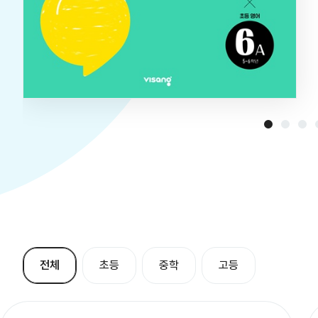
전체
초등
중학
고등