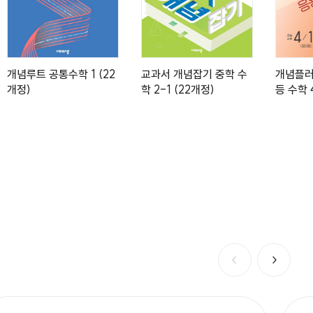
개념루트 공통수학 1 (22
교과서 개념잡기 중학 수
개념플러
개정)
학 2-1 (22개정)
등 수학 